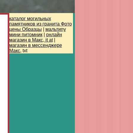
каталог могильных
памятников из гранита Фото
цены Образцы
|
мальтипу
мини питомник
|
онлайн
магазин в Макс, it at
|
магазин в мессенджере
Макс
, txt