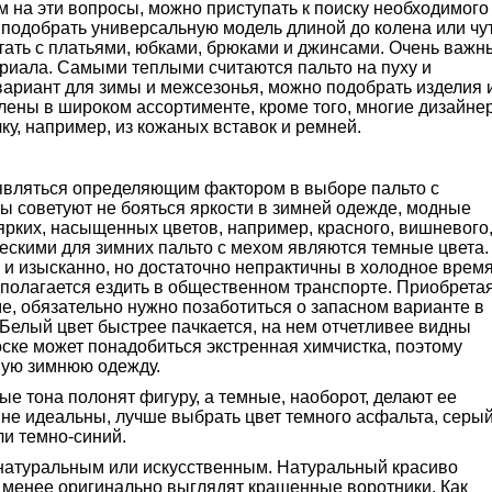
м на эти вопросы, можно приступать к поиску необходимого
 подобрать универсальную модель длиной до колена или чу
тать с платьями, юбками, брюками и джинсами. Очень важ
риала. Самыми теплыми считаются пальто на пуху и
вариант для зимы и межсезонья, можно подобрать изделия 
лены в широком ассортименте, кроме того, многие дизайне
у, например, из кожаных вставок и ремней.
 являться определяющим фактором в выборе пальто с
 советуют не бояться яркости в зимней одежде, модные
ярких, насыщенных цветов, например, красного, вишневого
ческими для зимних пальто с мехом являются темные цвета.
 и изысканно, но достаточно непрактичны в холодное врем
дполагается ездить в общественном транспорте. Приобрета
е, обязательно нужно позаботиться о запасном варианте в
. Белый цвет быстрее пачкается, на нем отчетливее видны
оске может понадобиться экстренная химчистка, поэтому
ную зимнюю одежду.
лые тона полонят фигуру, а темные, наоборот, делают ее
не идеальны, лучше выбрать цвет темного асфальта, серый
и темно-синий.
 натуральным или искусственным. Натуральный красиво
е менее оригинально выглядят крашенные воротники. Как