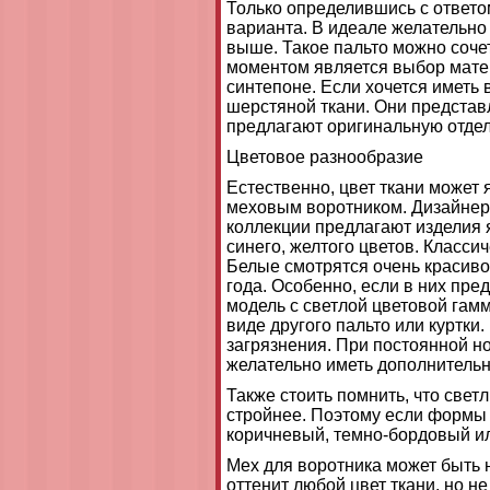
Только определившись с ответо
варианта. В идеале желательно
выше. Такое пальто можно соче
моментом является выбор мате
синтепоне. Если хочется иметь 
шерстяной ткани. Они представ
предлагают оригинальную отделк
Цветовое разнообразие
Естественно, цвет ткани может
меховым воротником. Дизайнеры
коллекции предлагают изделия 
синего, желтого цветов. Класси
Белые смотрятся очень красиво
года. Особенно, если в них пре
модель с светлой цветовой гамм
виде другого пальто или куртки
загрязнения. При постоянной н
желательно иметь дополнитель
Также стоить помнить, что свет
стройнее. Поэтому если формы 
коричневый, темно-бордовый ил
Мех для воротника может быть
оттенит любой цвет ткани, но н