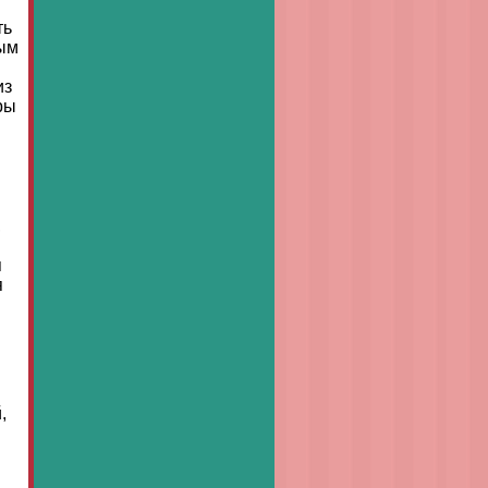
ть
ным
из
ры
,
я
я
,